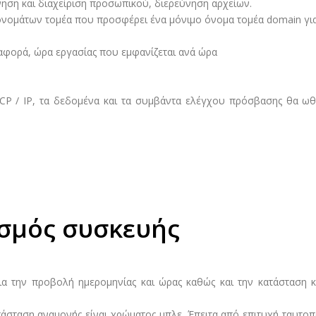
νηση και διαχείριση προσωπικού, διερεύνηση αρχείων.
νομάτων τομέα που προσφέρει ένα μόνιμο όνομα τομέα domain για 
ναφορά, ώρα εργασίας που εμφανίζεται ανά ώρα
TCP / IP, τα δεδομένα και τα συμβάντα ελέγχου πρόσβασης θα ωθ
ισμός συσκευής
α την προβολή ημερομηνίας και ώρας καθώς και την κατάσταση κ
τάσταση αναμονής είναι χρώματος μπλε. Έπειτα από επιτυχή ταυτο