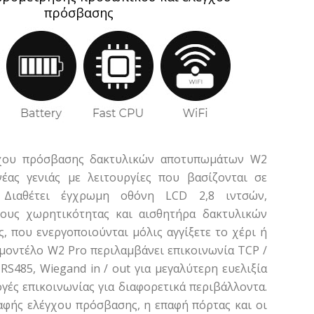
πρόσβασης
γχου πρόσβασης δακτυλικών αποτυπωμάτων W2
νέας γενιάς με λειτουργίες που βασίζονται σε
 Διαθέτει έγχρωμη οθόνη LCD 2,8 ιντσών,
ους χωρητικότητας και αισθητήρα δακτυλικών
 που ενεργοποιούνται μόλις αγγίξετε το χέρι ή
 μοντέλο W2 Pro περιλαμβάνει επικοινωνία TCP /
RS485, Wiegand in / out για μεγαλύτερη ευελιξία
ογές επικοινωνίας για διαφορετικά περιβάλλοντα.
αφής ελέγχου πρόσβασης, η επαφή πόρτας και οι