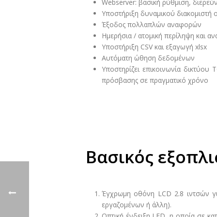
Webserver: βασική ρύθμιση, διερεύ
Υποστήριξη δυναμικού διακομιστή ο
Έξοδος πολλαπλών αναφορών
Ημερήσια / ατομική περίληψη και α
Υποστήριξη CSV και εξαγωγή xlsx
Αυτόματη ώθηση δεδομένων
Υποστηρίζει επικοινωνία δικτύου 
πρόσβασης σε πραγματικό χρόνο
Βασικός εξοπλ
Έγχρωμη οθόνη LCD 2.8 ιντσών γι
εργαζομένων ή άλλη).
Οπτική ένδειξη LED, η οποία σε κα