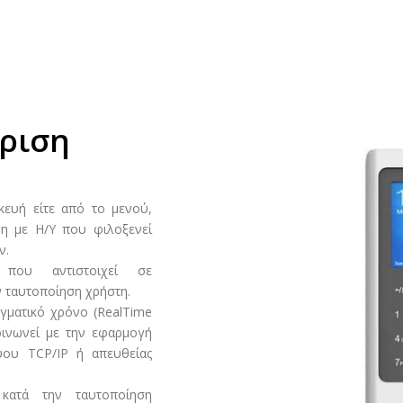
ίριση
κευή είτε από το μενού,
η με Η/Υ που φιλοξενεί
ν.
 που αντιστοιχεί σε
ν ταυτοποίηση χρήστη.
ματικό χρόνο (RealTime
οινωνεί με την εφαρμογή
ύου TCP/IP ή απευθείας
κατά την ταυτοποίηση