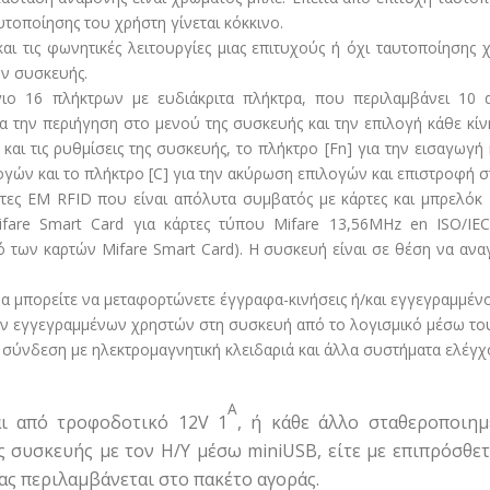
τοποίησης του χρήστη γίνεται κόκκινο.
αι τις φωνητικές λειτουργίες μιας επιτυχούς ή όχι ταυτοποίησης 
ν συσκευής.
ο 16 πλήκτρων με ευδιάκριτα πλήκτρα, που περιλαμβάνει 10 αρ
ια την περιήγηση στο μενού της συσκευής και την επιλογή κάθε κίν
 και τις ρυθμίσεις της συσκευής, το πλήκτρο [Fn] για την εισαγωγ
γών και το πλήκτρο [C] για την ακύρωση επιλογών και επιστροφή σ
ρτες EM RFID που είναι απόλυτα συμβατός με κάρτες και μπρελόκ
are Smart Card για κάρτες τύπου Mifare 13,56MHz en ISO/IEC 
 των καρτών Mifare Smart Card). Η συσκευή είναι σε θέση να αναγ
να μπορείτε να μεταφορτώνετε έγγραφα-κινήσεις ή/και εγγεγραμμέν
των εγγεγραμμένων χρηστών στη συσκευή από το λογισμικό μέσω του
 σύνδεση με ηλεκτρομαγνητική κλειδαριά και άλλα συστήματα ελέγ
Α
ι από τροφοδοτικό 12V 1
, ή κάθε άλλο σταθεροποιη
ς συσκευής με τον Η/Υ μέσω miniUSB, είτε με επιπρόσθ
ας περιλαμβάνεται στο πακέτο αγοράς.