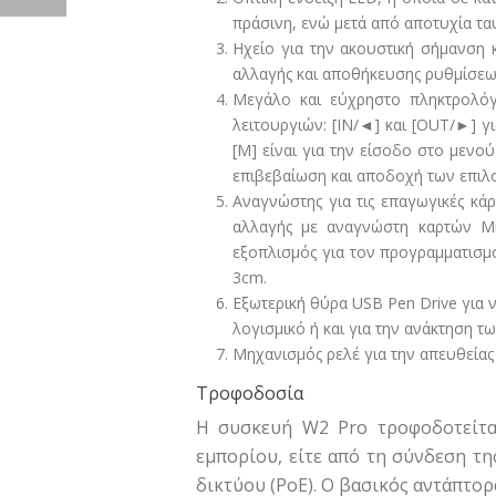
πράσινη, ενώ μετά από αποτυχία ταυ
Ηχείο για την ακουστική σήμανση κ
αλλαγής και αποθήκευσης ρυθμίσεω
Μεγάλο και εύχρηστο πληκτρολόγι
λειτουργιών: [IN/◄] και [OUT/►] γ
[M] είναι για την είσοδο στο μενού
επιβεβαίωση και αποδοχή των επιλο
Αναγνώστης για τις επαγωγικές κά
αλλαγής με αναγνώστη καρτών Mif
εξοπλισμός για τον προγραμματισμό
3cm.
Εξωτερική θύρα USB Pen Drive για 
λογισμικό ή και για την ανάκτηση 
Μηχανισμός ρελέ για την απευθείας
Τροφοδοσία
Η συσκευή W2 Pro τροφοδοτείτα
εμπορίου, είτε από τη σύνδεση τη
δικτύου (PoE). Ο βασικός αντάπτορ