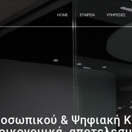
HOME
ΕΤΑΙΡΕΙΑ
ΥΠΗΡΕΣΙΕΣ
οσωπικού & Ψηφιακή Κ
 οικονομικά, αποτελεσμ