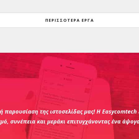
e Είδη Ζαχαροπλαστικής
Lady Butcher
Eshop
Eshop
ΠΕΡΙΣΣΌΤΕΡΑ ΈΡΓΑ
ή παρουσίαση της ιστοσελίδας μας! Η Easycomtech 
μό, συνέπεια και μεράκι επιτυγχάνοντας ένα άψογ