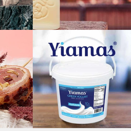
τα κήπου
Eau De Parfum
υσίματος
Eshop