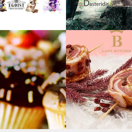
Nexxton ecig
Daster.gr – μηχανήμα
δάσους ποτίσματος πλ
Eshop
Eshop