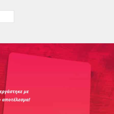
Yiamas dairy farms – New York
Web Design
εργάστηκε με
ο αποτέλεσμα!