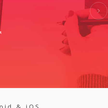
R
oid & iOS