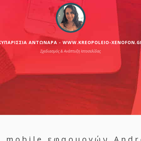
ΚΥΠΑΡΙΣΣΊΑ ΑΝΤΩΝΑΡΆ - WWW.KREOPOLEIO-XENOFON.G
Σχεδιασμός & Aνάπτυξη Iστοσελίδας
 mobile εφαρμογών Andr