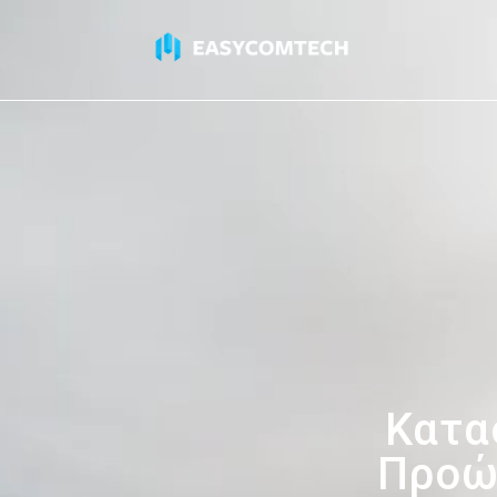
Κατα
Προώθ