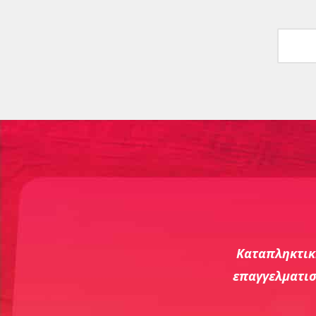
Kando
Sweetbit
Eshop
Καταπληκτικ
επαγγελματισ