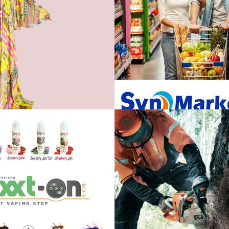
Anemi Fashion
SynMarket
Eshop
Eshop