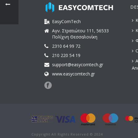
DE
Κ
EasyComTech
Κ
Αγν. Στρατιώτου 111, 56533
Πολίχνη Θεσσαλονίκη
Φ
2310 64 99 72
C
210 220 54 19
Α
support@easycomtech.gr
An
www.easycomtech.gr
Copyright All Rights Reserved © 2024