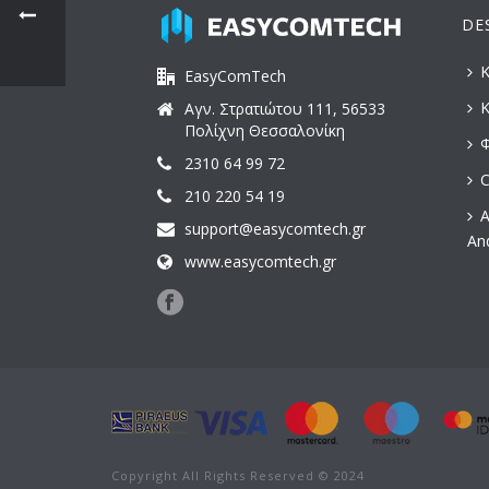
DE
Κ
EasyComTech
Κ
Αγν. Στρατιώτου 111, 56533
Πολίχνη Θεσσαλονίκη
Φ
2310 64 99 72
C
210 220 54 19
Α
support@easycomtech.gr
An
www.easycomtech.gr
Copyright All Rights Reserved © 2024