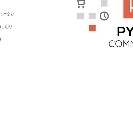
ευτών
ρωμών
α