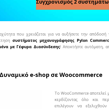
Συγχρονισμός 2 συστημάτω
αχύτητα που χρειάζεται για να αυξήσετε την απόδοσή
κτηση
συστήματος
μηχανογράφησης Pylon Commerci
ένα με Γέφυρα Διασύνδεσης
! Αποκτήστε αυτόματη, α
Δυναμικό e-shop σε Woocommerce
Το WooCommerce αποτελεί μ
κερδίζοντας όλο και περ
επιλέγουν να εξελιχθο