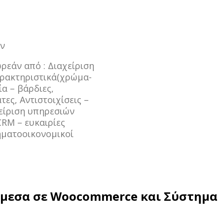
ων
ρεάν από : Διαχείριση
αρακτηριστικά(χρώμα-
α – βάρδιες,
ες, Αντιστοιχίσεις –
είριση υπηρεσιών
RM – ευκαιρίες
ηματοοικονομικοί
εσα σε Woocommerce και Σύστημα Ε