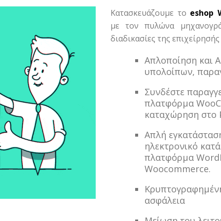
Κατασκευάζουμε το
eshop 
με τον πυλώνα μηχανογρά
διαδικασίες της επιχείρησής 
Απλοποίηση και Α
υπολοίπων, παραγ
Συνδέστε παραγγε
πλατφόρμα WooC
καταχώρηση στο 
Απλή εγκατάσταση
ηλεκτρονικό κατ
πλατφόρμα WordP
Woocommerce.
Κρυπτογραφημένη
ασφάλεια
Μείωση του λειτο