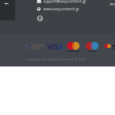
support@easycomtech.gr
An
www.easycomtech.gr
Copyright All Rights Reserved © 2024