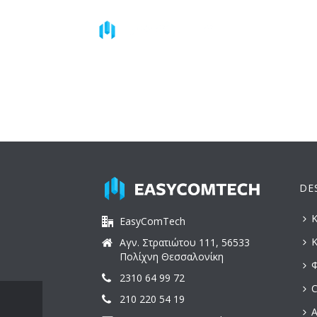
DE
Κ
EasyComTech
Κ
Αγν. Στρατιώτου 111, 56533
Πολίχνη Θεσσαλονίκη
Φ
2310 64 99 72
C
210 220 54 19
Α