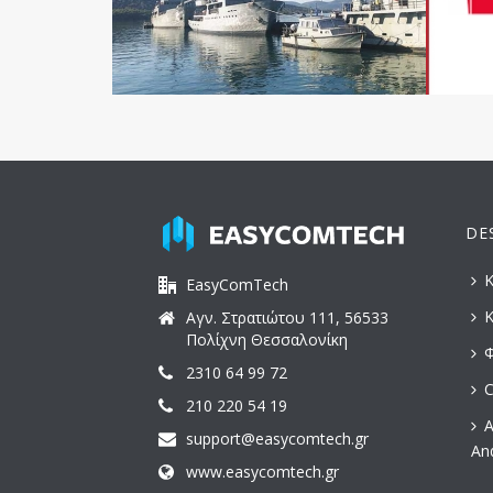
DE
Κ
EasyComTech
Κ
Αγν. Στρατιώτου 111, 56533
Πολίχνη Θεσσαλονίκη
Φ
2310 64 99 72
C
210 220 54 19
Α
support@easycomtech.gr
An
www.easycomtech.gr