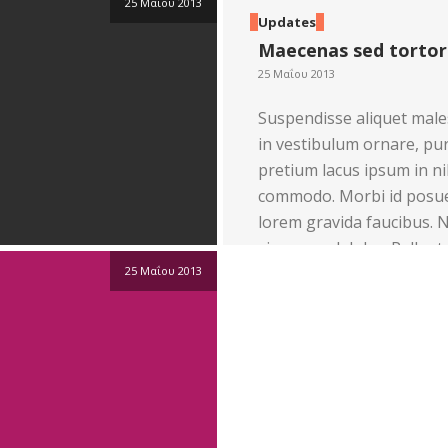
25 Μαΐου 2013
Updates
Maecenas sed tortor
25 Μαΐου 2013
Suspendisse aliquet males
in vestibulum ornare, pu
pretium lacus ipsum in n
commodo. Morbi id posuer
lorem gravida faucibus. N
viverra sed dolor. Pellen
25 Μαΐου 2013
tempor ligula. […]
Read more