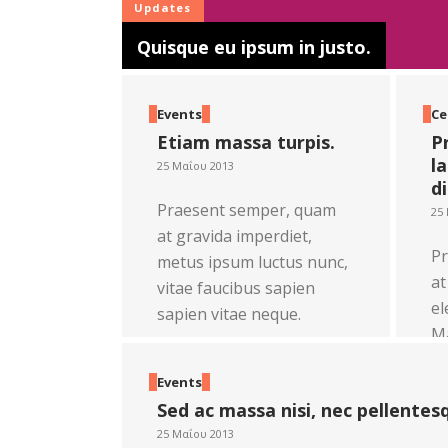
Updates
Quisque eu ipsum in justo.
Events
Ce
Etiam massa turpis.
P
l
25 Μαΐου 2013
d
Praesent semper, quam
25
at gravida imperdiet,
Pr
metus ipsum luctus nunc,
at
vitae faucibus sapien
el
sapien vitae neque.
Ma
Read more
bi
Events
po
Sed ac massa nisi, nec pellentesq
lo
25 Μαΐου 2013