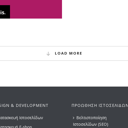
is.
LOAD MORE
SIGN & DEVELOPMENT
ΠΡΟΏΘΗΣΗ ΙΣΤΟΣΕΛΊΔΩ
ατασκευή Ιστοσελίδων
Βελτιστοποίηση
Ιστοσελίδων (SEO)
ατασκευή E-shop