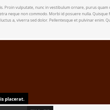
ad more
s. Proin vulputate, nunc in vestibulum ornare, purus quam u
retra neque non commodo. Morbi id posuere nulla. Quisque f
luctus a, viverra sed dolor. Pellentesque et pulvinar enim. Q
s placerat.