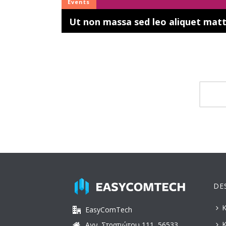
Events
Ut non massa sed leo aliquet matt
DE
Κ
EasyComTech
Κ
Αγν. Στρατιώτου 111, 56533