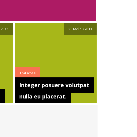
 2013
25 Μαΐου 2013
Updates
Integer posuere volutpat
.
nulla eu placerat.