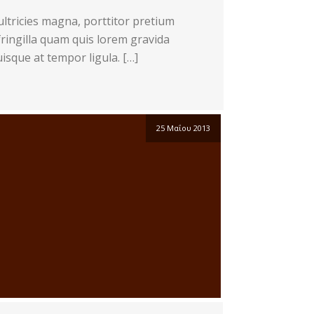
ltricies magna, porttitor pretium
ringilla quam quis lorem gravida
uisque at tempor ligula. […]
25 Μαΐου 2013