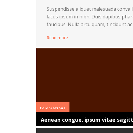
Re
Suspendisse aliquet malesuada convalli
lacus ipsum in nibh. Duis dapibus pha
faucibus. Nulla arcu quam, tincidunt ac 
Read more
Celebrations
Aenean congue, ipsum vitae sagitti