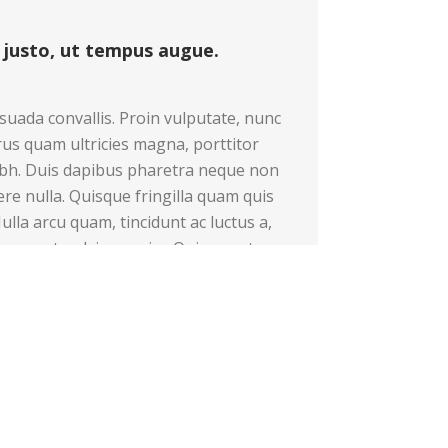
 justo, ut tempus augue.
uada convallis. Proin vulputate, nunc
rus quam ultricies magna, porttitor
ibh. Duis dapibus pharetra neque non
e nulla. Quisque fringilla quam quis
ulla arcu quam, tincidunt ac luctus a,
tesque et pulvinar enim. Quisque at