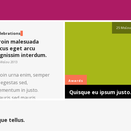
25 Μαΐου
lebrations
roin malesuada
acus eget arcu
ignissim interdum.
 Μαΐου 2013
oin urna enim, semper
Awards
 egestas sed,
ementum in justo.
Quisque eu ipsum justo
uris sed mauris
bendum est imperdiet
rttitor tincidunt at
ue tellus.
rem.