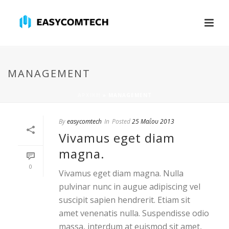
MANAGEMENT
ΑΡΧΙΚΉ
»
MANAGEMENT
By
easycomtech
In
Posted
25 Μαΐου 2013
Vivamus eget diam
magna.
0
Vivamus eget diam magna. Nulla
pulvinar nunc in augue adipiscing vel
suscipit sapien hendrerit. Etiam sit
amet venenatis nulla. Suspendisse odio
massa, interdum at euismod sit amet,